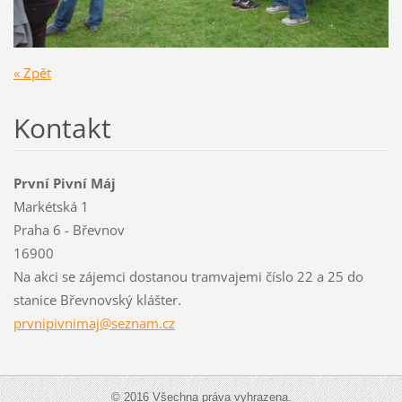
« Zpět
Kontakt
První Pivní Máj
Markétská 1
Praha 6 - Břevnov
16900
Na akci se zájemci dostanou tramvajemi číslo 22 a 25 do
stanice Břevnovský klášter.
prvnipiv
nimaj@se
znam.cz
© 2016 Všechna práva vyhrazena.